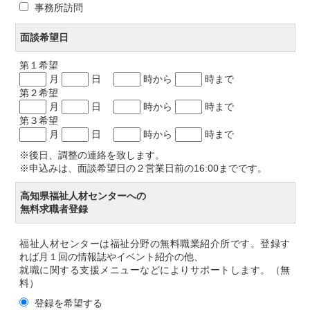
事務所訪問
面談希望日
第１希望
月
日
時から
時まで
第２希望
月
日
時から
時まで
第３希望
月
日
時から
時まで
※後日、調整の連絡を致します。
※申込みは、面談希望日の２営業日前の16:00までです。
高知県福祉人材センターへの
無料求職者登録
福祉人材センターは福祉分野の無料職業紹介所です。登録す
れば月１回の情報誌やイベント紹介の他、
就職に関する支援メニューなどによりサポートします。（無
料）
登録を希望する